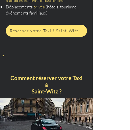
d’affaires et zones industrielles.
Déplacements
privés
(hôtels, tourisme,
événements familiaux).
Réservez votre Taxi à Saint-Witz
Comment réserver votre Taxi
à
Saint-Witz ?