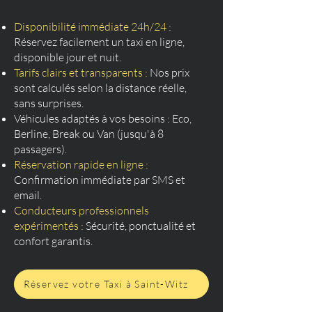
Disponibilité immédiate 24h/24
:
Réservez facilement un taxi en ligne,
disponible jour et nuit.
Tarifs clairs et transparents :
Nos prix
sont calculés selon la distance réelle,
sans surprises.
Véhicules adaptés à vos besoins : Eco,
Berline, Break ou Van (jusqu'à 8
passagers).
Réservation rapide en ligne :
Confirmation immédiate par SMS et
email.
Conducteurs professionnels
expérimentés :
Sécurité, ponctualité et
confort garantis.
Réservez votre Taxi à Saint-Witz