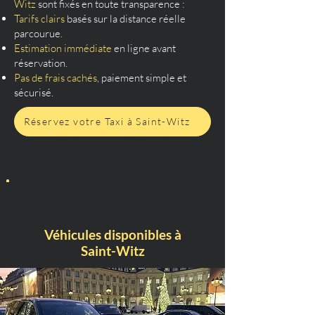
Witz
sont fixés en toute transparence :
Tarifs clairs
basés sur la distance réelle
parcourue.
Estimation immédiate
en ligne avant
réservation.
Pas de frais cachés
, paiement simple et
sécurisé.
Réservez votre Taxi à Saint-Witz
Véhicules disponibles à
Saint-Witz