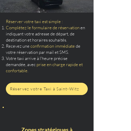
Réserver votre taxi est simple :
Complétez le formulaire de réservation
en
indiquant votre adresse de départ, de
destination et horaires souhaités.
Recevez une
confirmation immédiate
de
votre réservation par mail et SMS.
Votre taxi arrive à l'heure précise
demandée, avec
prise en charge rapide et
confortable.
Réservez votre Taxi à Saint-Witz
Zones stratégiques à