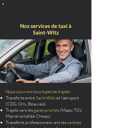
Nos services de taxi à
Saint-Witz
Nous couvrons tous types de trajets :
Transferts entre
Saint-Witz
et l’aéroport
(CDG, Orly, Beauvais).
Trajets vers les
gares proches
(Massy TGV,
Marne-la-Vallée Chessy).
Transferts professionnels vers les
centres