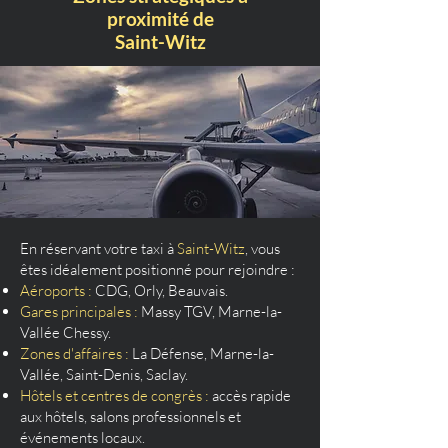
proximité de
Saint-Witz
En réservant votre taxi à
Saint-Witz
, vous
êtes idéalement positionné pour rejoindre :
Aéroports :
CDG, Orly, Beauvais.
Gares principales :
Massy TGV, Marne-la-
Vallée Chessy.
Zones d'affaires :
La Défense, Marne-la-
Vallée, Saint-Denis, Saclay.
Hôtels et centres de congrès :
accès rapide
aux hôtels, salons professionnels et
événements locaux.