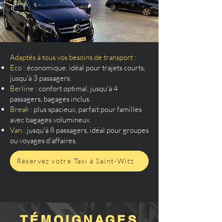
Adaptés à tous vos besoins de transport :
Eco :
économique, idéal pour trajets courts,
jusqu'à 3 passagers.
Berline :
confort optimal, jusqu'à 4
passagers, bagages inclus.
Break :
plus spacieux, parfait pour familles
avec bagages volumineux.
Van :
jusqu'à 8 passagers, idéal pour groupes
ou voyages d'affaires.
Réservez votre Taxi à Saint-Witz
TÉMOIGNAGES