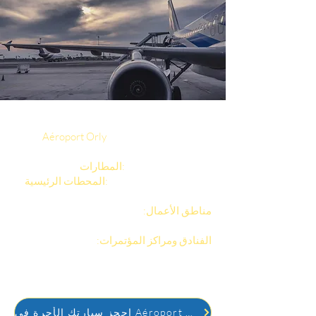
من خلال حجز سيارة الأجرة الخاصة بك في
، ستكون في وضع مثالي
Aéroport Orly
للوصول إلى:
CDG، أورلي، بوفيه.
المطارات:
Massy TGV، Marne-la-
المحطات الرئيسية:
Vallée Chessy.
مناطق الأعمال:
لا ديفانس، مارن لا فاليه، سان
دوني، ساكلاي.
الفنادق ومراكز المؤتمرات:
إمكانية الوصول
السريع إلى الفنادق والمعارض التجارية
والأحداث المحلية.
احجز سيارتك الأجرة في Aéroport Orly