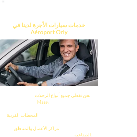
خدمات سيارات الأجرة لدينا في
Aéroport Orly
نحن نغطي جميع أنواع الرحلات:
والمطار (CDG، أورلي،
Massy
النقل بين
بوفيه).
(Massy TGV،
المسارات إلى
المحطات القريبة
Marne-la-Vallée Chessy).
النقل المهني إلى
مراكز الأعمال والمناطق
الصناعية.