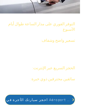
التوفر الفوري على مدار الساعة طوال أيام
الأسبوع
: يمكنك بسهولة حجز سيارة أجرة
عبر الإنترنت، متاحة ليلاً ونهارًا.
تسعير واضح وشفاف:
يتم حساب أسعارنا
على أساس المسافة الفعلية، دون أي
مفاجآت.
المركبات الملائمة لاحتياجاتك: Eco، Sedan،
Estate أو Van (حتى 8 ركاب).
الحجز السريع عبر الإنترنت:
تأكيد فوري عبر
الرسائل القصيرة والبريد الإلكتروني.
سائقين محترفين ذوي خبرة:
السلامة
والالتزام بالمواعيد والراحة مضمونة.
احجز سيارتك الأجرة في Aéroport Orly