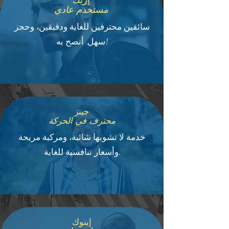
مستخدم عادي
سائقين محترفين للغاية ودقيقين، وحجز
سهل. أنصح به!
جينز
محترف في الحركة
خدمة لا تشوبها شائبة، ومركبة مريحة
وأسعار تنافسية للغاية.
إينوك