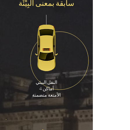
سابقة بمعنى البِيْئَة
النقل البيئي
4 أماكن
الأمتعة متضمنة