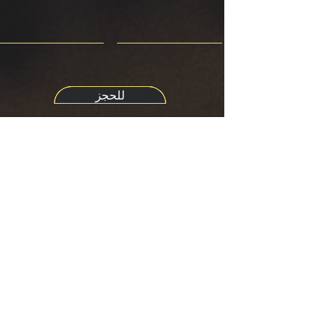
للحجز