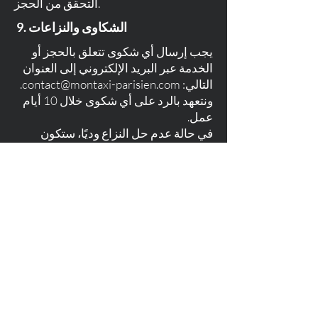
التحقق من الحجز.
9. الشكاوى والنزاعات
يجب إرسال أي شكوى تتعلق بالحجز أو
الخدمة عبر البريد الإلكتروني إلى العنوان
التالي:
contact@montaxi-parisien.com
.
ونتعهد بالرد على أي شكوى خلال 10 أيام
عمل.
في حالة عدم حل النزاع وديًا، ستكون
المحاكم المختصة هي تلك الواقعة ضمن
اختصاص محكمة الاستئناف في باريس.
10. تعديلات على الشروط العامة للبيع
تحتفظ Mon Taxi Parisien بالحق في
تعديل هذه الشروط والأحكام العامة في
أي وقت ودون سابق إنذار. سيتم تطبيق
الشروط العامة للبيع الجديدة بمجرد
نشرها على الموقع الإلكتروني
.
www.montaxi-parisien.com
تقع على عاتق العميل مسؤولية مراجعة