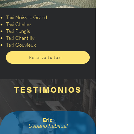
Taxi Noisy le Grand
Taxi Chelles
Taxi Rungis
Taxi Chantilly
Taxi Gouvieux
Reserva tu taxi
TESTIMONIOS
Eric
Usuario habitual