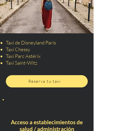
Taxi de Disneyland París
Taxi Chessy
Taxi Parc Astérix
Taxi Saint-Witz
Reserva tu taxi
Acceso a establecimientos de
salud / administración