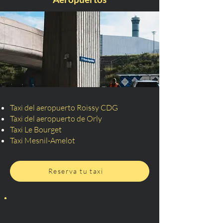
Taxi del aeropuerto Roissy CDG
Taxi del aeropuerto de Orly
Taxi Le Bourget
Taxi Mesnil-Amelot
Reserva tu taxi