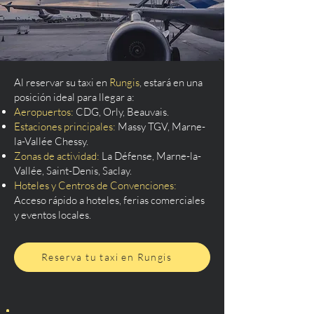
Al reservar su taxi en
Rungis
, estará en una
posición ideal para llegar a:
Aeropuertos:
CDG, Orly, Beauvais.
Estaciones principales:
Massy TGV, Marne-
la-Vallée Chessy.
Zonas de actividad:
La Défense, Marne-la-
Vallée, Saint-Denis, Saclay.
Hoteles y Centros de Convenciones:
Acceso rápido a hoteles, ferias comerciales
y eventos locales.
Reserva tu taxi en Rungis