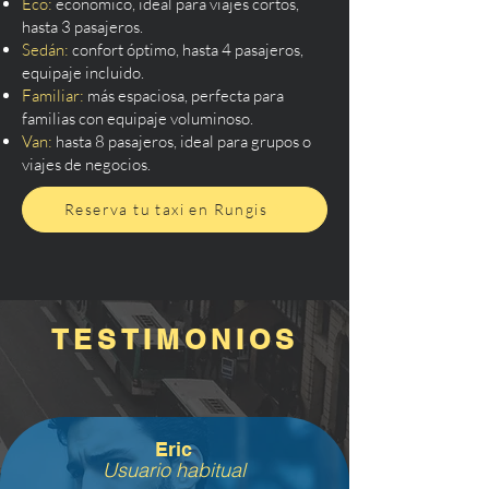
Eco:
económico, ideal para viajes cortos,
hasta 3 pasajeros.
Sedán:
confort óptimo, hasta 4 pasajeros,
equipaje incluido.
Familiar:
más espaciosa, perfecta para
familias con equipaje voluminoso.
Van:
hasta 8 pasajeros, ideal para grupos o
viajes de negocios.
Reserva tu taxi en Rungis
TESTIMONIOS
Eric
Usuario habitual