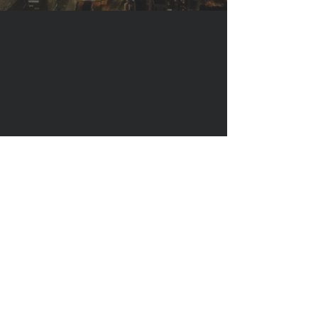
Descubra todas nuestras áreas de
servicio
Taxi del aeropuerto Roissy CDG
Taxi del aeropuerto de Orly
Taxi Le Bourget
Taxi Mesnil-Amelot