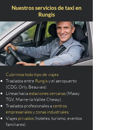
Nuestros servicios de taxi en
Rungis
Cubrimos todo tipo de viajes:
Traslados entre
Rungis
y el aeropuerto
(CDG, Orly, Beauvais).
Líneas hacia
estaciones cercanas
(Massy
TGV, Marne-la-Vallée Chessy).
Traslados profesionales a
centros
empresariales y zonas industriales.
Viajes
privados
(hoteles, turismo, eventos
familiares).