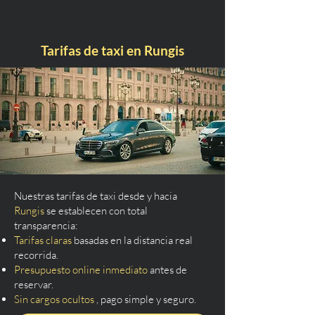
Tarifas de taxi en Rungis
Nuestras tarifas de taxi desde y hacia
Rungis
se establecen con total
transparencia:
Tarifas claras
basadas en la distancia real
recorrida.
Presupuesto online inmediato
antes de
reservar.
Sin cargos ocultos
, pago simple y seguro.