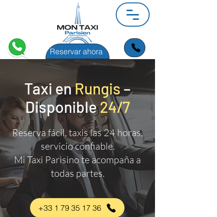
Reservar ahora
Taxi en
Rungis
–
Disponible
24/7
Reserva fácil, taxis las 24 horas,
servicio confiable.
Mi Taxi Parisino te acompaña a
todas partes.
+33 1 79 35 17 36