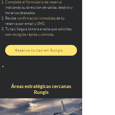
Complete el formulario de reserva
indicando su dirección de salida, destino y
horarios deseados.
Recibe
confirmación inmediata
de tu
reserva por email y SMS.
Tu taxi llega a la hora exacta que solicites,
con
recogida rápida y cómoda.
Reserva tu taxi en Rungis
Áreas estratégicas cercanas
Rungis