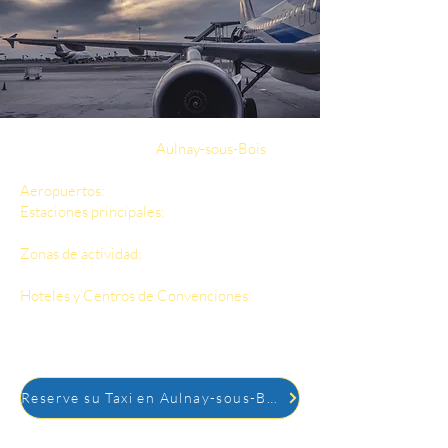
Al reservar su taxi en
Aulnay-sous-Bois
,
estará en una posición ideal para llegar a:
Aeropuertos:
CDG, Orly, Beauvais.
Estaciones principales:
Massy TGV, Marne-
la-Vallée Chessy.
Zonas de actividad:
La Défense, Marne-la-
Vallée, Saint-Denis, Saclay.
Hoteles y Centros de Convenciones:
Acceso rápido a hoteles, ferias comerciales
y eventos locales.
Reserve su Taxi en Aulnay-sous-Bois