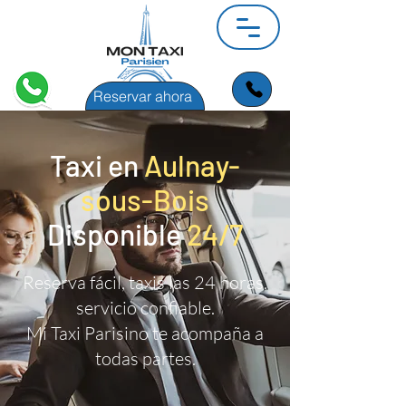
Reservar ahora
Taxi en
Aulnay-
sous-Bois
Disponible
24/7
Reserva fácil, taxis las 24 horas,
servicio confiable.
Mi Taxi Parisino te acompaña a
todas partes.