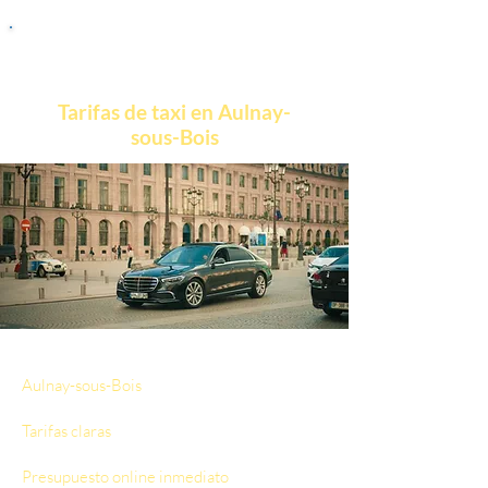
Tarifas de taxi en Aulnay-
sous-Bois
Nuestras tarifas de taxi desde y hacia
Aulnay-sous-Bois
se establecen con total
transparencia:
Tarifas claras
basadas en la distancia real
recorrida.
Presupuesto online inmediato
antes de