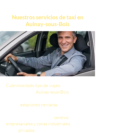
Nuestros servicios de taxi en
Aulnay-sous-Bois
Cubrimos todo tipo de viajes:
Traslados entre
Aulnay-sous-Bois
y el
aeropuerto (CDG, Orly, Beauvais).
Rutas a
estaciones cercanas
(Massy TGV,
Marne-la-Vallée Chessy).
Traslados profesionales a
centros
empresariales y zonas industriales.
Viajes
privados
(hoteles, turismo, eventos