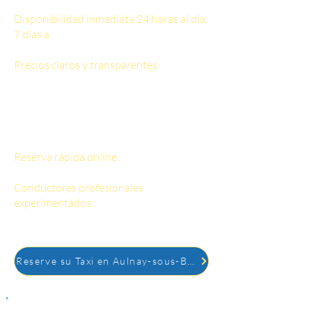
Disponibilidad inmediata 24 horas al día,
7 días a
la semana: reserve fácilmente un
taxi en línea, disponible día y noche.
Precios claros y transparentes:
Nuestros
precios se calculan en función de la
distancia real, sin sorpresas.
Vehículos adaptados a tus necesidades:
Eco, Sedán, Estate o Furgoneta (hasta 8
pasajeros).
Reserva rápida online:
Confirmación
inmediata por SMS y email.
Conductores profesionales
experimentados:
Seguridad, puntualidad
y comodidad garantizadas.
Reserve su Taxi en Aulnay-sous-Bois