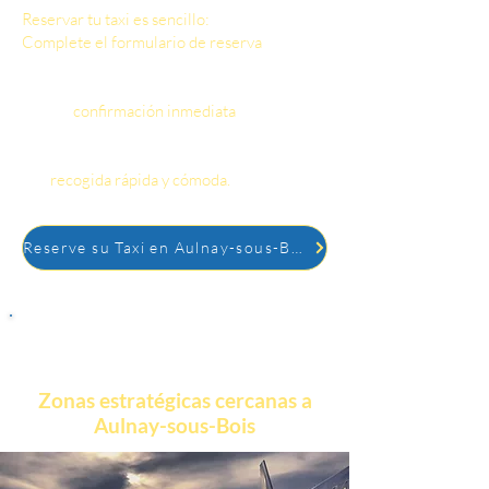
Reservar tu taxi es sencillo:
Complete el formulario de reserva
indicando su dirección de salida, destino y
horarios deseados.
Recibe
confirmación inmediata
de tu
reserva por email y SMS.
Tu taxi llega a la hora exacta que solicites,
con
recogida rápida y cómoda.
Reserve su Taxi en Aulnay-sous-Bois
Zonas estratégicas cercanas a
Aulnay-sous-Bois